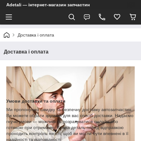
Adetali — інтернет-магазин запчастин
Доставка і оплата
Доставка і оплата
Умови доставки та оплати
Ми пропонуємо швидку та безпечну доставку автозапчастин.
Ви можете обрати зручний для вас спосіб доставки. Надаємо
гнучкі умови — можливість розрахуватися онлайн або
готівкою при отриманні. Кожна деталь перед відправкою
проходить контроль якості, щоб ви могли бути впевнені в її
надійності та відповідності.