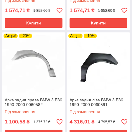
Під замовлення
Під замовлення
1 574,71
1 574,71
₴
₴
1 852,60 ₴
1 852,60 ₴
Купити
Купити
Акція!
–20%
Акція!
–10%
Арка задня права BMW 3 E36
Арка задня ліва BMW 3 E36
1990-2000 0060582
1990-2000 0060591
Під замовлення
Під замовлення
1 100,58
4 316,01
₴
₴
1 375,72 ₴
4 795,57 ₴