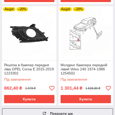
Акція!
–20%
Акція!
–20%
Решітка в бампер передня
Молдинг бампера передній
ліва OPEL Corsa E 2015-2019
лівий Volvo 240 1974-1986
1223302
1254502
Під замовлення
Під замовлення
862,40
1 301,44
₴
₴
1 078 ₴
1 626,80 ₴
Купити
Купити
Показати ще