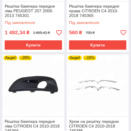
Решітка бампера передня
Решітка бампера передня
ліва PEUGEOT 207 2006-
права CITROEN C4 2010-
2013 745301
2018 745365
Під замовлення
Під замовлення
1 492,34
560
₴
₴
1 865,42 ₴
700 ₴
Купити
Купити
Акція!
–20%
Акція!
–15%
Решітка бампера передня
Хром на решітку передню
ліва CITROEN C4 2010-2018
CITROEN C4 2010-2018
745366
745385