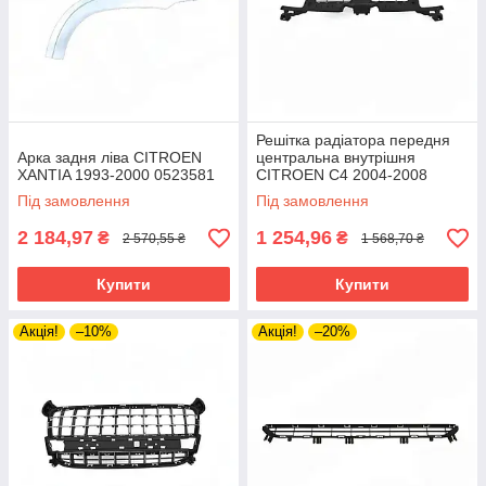
Решітка радіатора передня
Арка задня ліва CITROEN
центральна внутрішня
XANTIA 1993-2000 0523581
CITROEN C4 2004-2008
741678
Під замовлення
Під замовлення
2 184,97
1 254,96
₴
₴
2 570,55 ₴
1 568,70 ₴
Купити
Купити
Акція!
–10%
Акція!
–20%