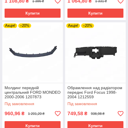
1 108,80
1 064,80
₴
₴
1 386 ₴
1 331 ₴
Купити
Купити
Акція!
–20%
Акція!
–20%
Молдинг передній
Обрамлення над радіатором
центральний FORD MONDEO
переднє Ford Focus 1998-
2000-2006 1207873
2004 1212559
Під замовлення
Під замовлення
960,96
749,58
₴
₴
1 201,20 ₴
936,98 ₴
Купити
Купити