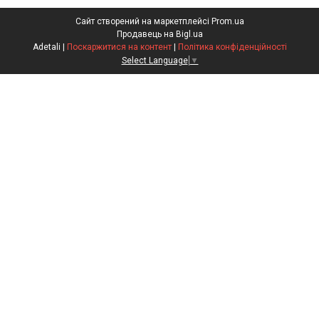
Сайт створений на маркетплейсі
Prom.ua
Продавець на Bigl.ua
Adetali |
Поскаржитися на контент
|
Політика конфіденційності
Select Language
▼