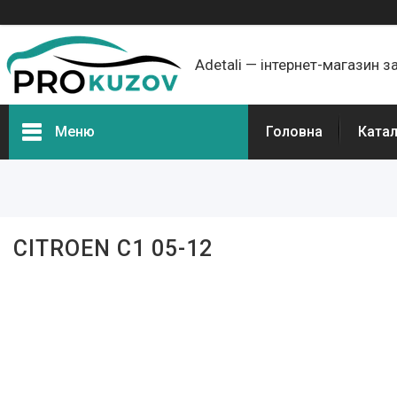
Adetali — інтернет-магазин з
Меню
Головна
Ката
Групи товарів
Про нас
CITROEN C1 05-12
Відгуки