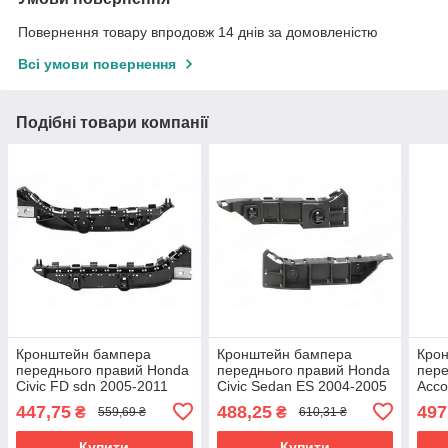
Повернення товару впродовж 14 днів за домовленістю
Всі умови повернення
Подібні товари компанії
Кронштейн бампера
Кронштейн бампера
Кро
переднього правий Honda
переднього правий Honda
пере
Civic FD sdn 2005-2011
Civic Sedan ES 2004-2005
Acco
71193-SNB-003
71193S5A003
7119
447,75
488,25
497
₴
₴
559,69 ₴
610,31 ₴
Купити
Купити