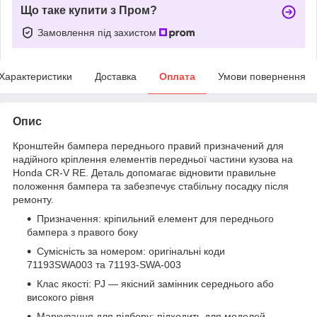
Що таке купити з Пром?
Замовлення під захистом
Характеристики
Доставка
Оплата
Умови повернення
Опис
Кронштейн бампера переднього правий призначений для
надійного кріплення елементів передньої частини кузова на
Honda CR-V RE. Деталь допомагає відновити правильне
положення бампера та забезпечує стабільну посадку після
ремонту.
Призначення: кріпильний елемент для переднього
бампера з правого боку
Сумісність за номером: оригінальні коди
71193SWA003 та 71193-SWA-003
Клас якості: PJ — якісний замінник середнього або
високого рівня
Маркування для підбору: підходить для моделей