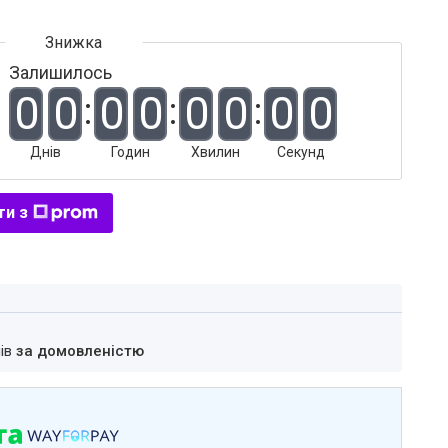
Залишилось
0
0
0
0
0
0
0
0
Днів
Годин
Хвилин
Секунд
ти з
нів
за домовленістю