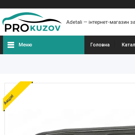
Adetali — інтернет-магазин з
Меню
Головна
Ката
Групи товарів
Про нас
Відгуки
Акція!