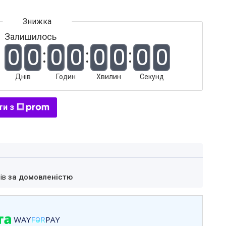
Залишилось
0
0
0
0
0
0
0
0
Днів
Годин
Хвилин
Секунд
ти з
нів
за домовленістю