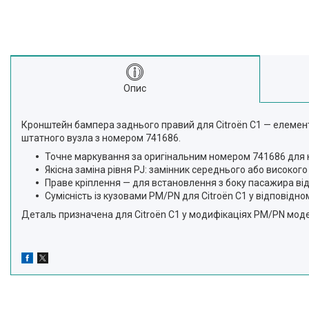
Опис
Кронштейн бампера заднього правий для Citroën C1 — елемент 
штатного вузла з номером 741686.
Точне маркування за оригінальним номером 741686 для к
Якісна заміна рівня PJ: замінник середнього або високого
Праве кріплення — для встановлення з боку пасажира ві
Сумісність із кузовами PM/PN для Citroën C1 у відповідно
Деталь призначена для Citroën C1 у модифікаціях PM/PN моде