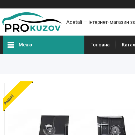
Adetali — інтернет-магазин з
Меню
Головна
Ката
Групи товарів
Про нас
Відгуки
Акція!