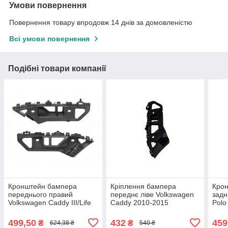
Умови повернення
Повернення товару впродовж 14 днів за домовленістю
Всі умови повернення
Подібні товари компанії
Кронштейн бампера
Кріплення бампера
Кро
переднього правий
переднє ліве Volkswagen
задн
Volkswagen Caddy III/Life
Caddy 2010-2015
Polo
2010-2015 2K5807184
2K5807183
1995
499,50
432
459
₴
₴
624,38 ₴
540 ₴