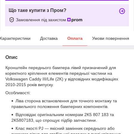
Що таке купити з Пром?
Замовлення під захистом
Характеристики
Доставка
Оплата
Умови повернення
Опис
Кронштейн переднього бампера лівий призначений для
коректного кріплення елементів передньої частини на
Volkswagen Caddy III/Life (2K) у відповідних модифікаціях
2010-2015 років випуску.
Особливості:
Ліва сторона встановлення для точного монтажу та
правильного положення бамперних компонентів.
Відповідає оригінальним номерам 2K5 807 183 та
2K5807183, що спрощує підбір запчастини.
Клас якості PJ — якісний замінник середнього або
високого рівня для стабільної посадки в вузлі кріплення.