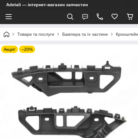
Adetali — інтернет-магазин запчастин
Товари та послуги
Бампера та їх частини
Кронштейн 
Акція!
–20%