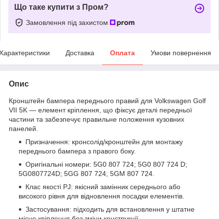
Що таке купити з Пром?
Замовлення під захистом
Характеристики
Доставка
Оплата
Умови повернення
Опис
Кронштейн бампера переднього правий для Volkswagen Golf
VII 5K — елемент кріплення, що фіксує деталі передньої
частини та забезпечує правильне положення кузовних
панелей.
Призначення: кронсолід/кронштейн для монтажу
переднього бампера з правого боку.
Оригінальні номери: 5G0 807 724; 5G0 807 724 D;
5G0807724D; 5GG 807 724; 5GM 807 724.
Клас якості PJ: якісний замінник середнього або
високого рівня для відновлення посадки елементів.
Застосування: підходить для встановлення у штатне
місце кріплення без зміни конструкції.