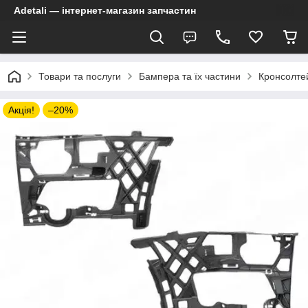
Adetali — інтернет-магазин запчастин
Товари та послуги
Бампера та їх частини
Кронсолте
Акція!
–20%