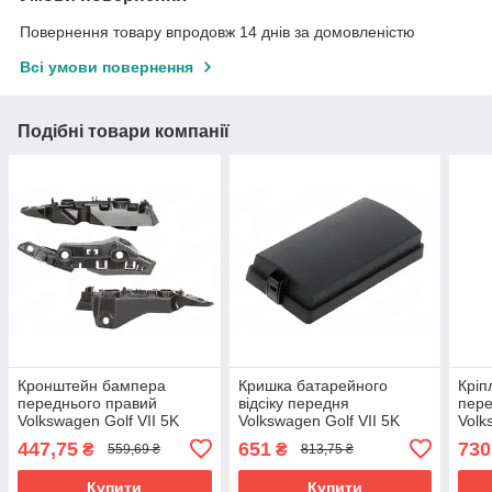
Повернення товару впродовж 14 днів за домовленістю
Всі умови повернення
Подібні товари компанії
Кронштейн бампера
Кришка батарейного
Кріп
переднього правий
відсіку передня
пере
Volkswagen Golf VII 5K
Volkswagen Golf VII 5K
Volk
2012- 5G0807050B
2012- 5Q0937132D
202
447,75
651
730
₴
₴
559,69 ₴
813,75 ₴
Купити
Купити