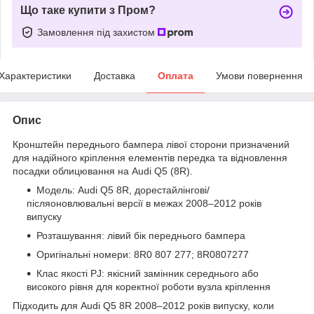
Що таке купити з Пром?
Замовлення під захистом
Характеристики
Доставка
Оплата
Умови повернення
Опис
Кронштейн переднього бампера лівої сторони призначений
для надійного кріплення елементів передка та відновлення
посадки облицювання на Audi Q5 (8R).
Модель: Audi Q5 8R, дорестайлінгові/
післяоновлювальні версії в межах 2008–2012 років
випуску
Розташування: лівий бік переднього бампера
Оригінальні номери: 8R0 807 277; 8R0807277
Клас якості PJ: якісний замінник середнього або
високого рівня для коректної роботи вузла кріплення
Підходить для Audi Q5 8R 2008–2012 років випуску, коли