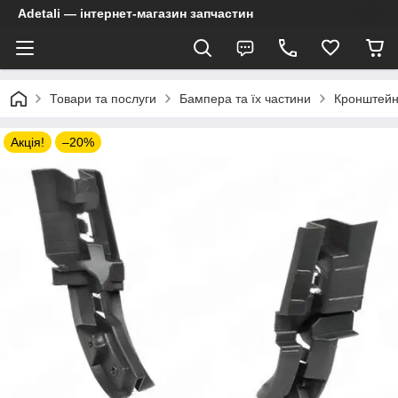
Adetali — інтернет-магазин запчастин
Товари та послуги
Бампера та їх частини
Кронштейн
Акція!
–20%