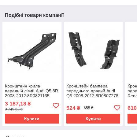
Подібні товари компанії
Кронштейн крила
Кронштейн бампера
Кро
передній лівий Audi Q5 8R
переднього правий Audi
пере
2008-2012 8R0821135
Q5 2008-2012 8R0807278
Rena
201
3 187,18
₴
524
610
₴
655 ₴
3 749,62 ₴
Купити
Купити