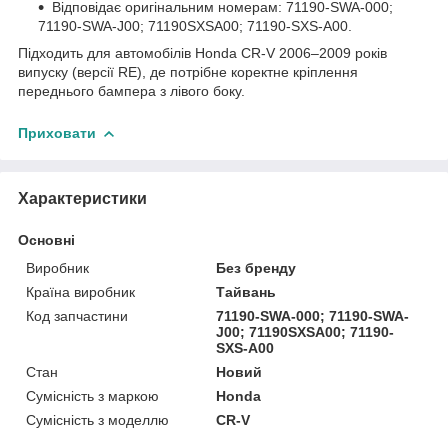
Відповідає оригінальним номерам: 71190-SWA-000;
71190-SWA-J00; 71190SXSA00; 71190-SXS-A00.
Підходить для автомобілів Honda CR-V 2006–2009 років
випуску (версії RE), де потрібне коректне кріплення
переднього бампера з лівого боку.
Приховати
Характеристики
Основні
Виробник
Без бренду
Країна виробник
Тайвань
Код запчастини
71190-SWA-000; 71190-SWA-
J00; 71190SXSA00; 71190-
SXS-A00
Стан
Новий
Сумісність з маркою
Honda
Сумісність з моделлю
CR-V