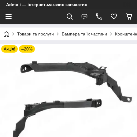
Adetali — інтернет-магазин запчастин
Товари та послуги
Бампера та їх частини
Кронштейн
Акція!
–20%