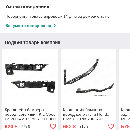
Умови повернення
Повернення товару впродовж 14 днів за домовленістю
Всі умови повернення
Подібні товари компанії
Кронштейн бампера
Кронштейн бампера
Кро
переднього лівий Kia Ceed
переднього лівий Honda
задн
Ed 2006-2009 865131H000
Civic FD sdn 2005-2011
RE 2
71190SNB000
A01
620
652
578
₴
₴
775 ₴
815 ₴