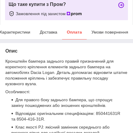
Що таке купити з Пром?
Замовлення під захистом
Характеристики
Доставка
Оплата
Умови повернення
Опис
Кронштейн бампера заднього правий призначений для
коректного кріплення елементів заднього бампера на
автомобілях Dacia Logan. Деталь допомагає відновити штатне
положення кріплень і забезпечує правильну посадку
кузовного вузла.
Особливості:
Для правого боку заднього бампера, що спрощує
заміну пошкоджених або зношених кронштейнів.
Відповідає оригінальним специфікаціям: 850441631R
та 8504-416-31R.
Клас якості PJ: якісний замінник середнього або
високого рівня для надійної посадки деталей.