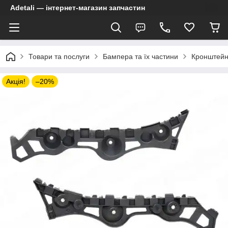
Adetali — інтернет-магазин запчастин
Товари та послуги
Бампера та їх частини
Кронштейн
Акція!
–20%