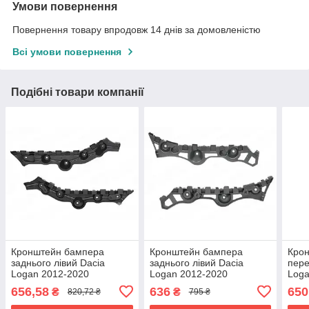
Умови повернення
Повернення товару впродовж 14 днів за домовленістю
Всі умови повернення
Подібні товари компанії
Кронштейн бампера
Кронштейн бампера
Кро
заднього лівий Dacia
заднього лівий Dacia
пере
Logan 2012-2020
Logan 2012-2020
Loga
850459808R
850457099R
622
656,58
636
650
₴
₴
820,72 ₴
795 ₴