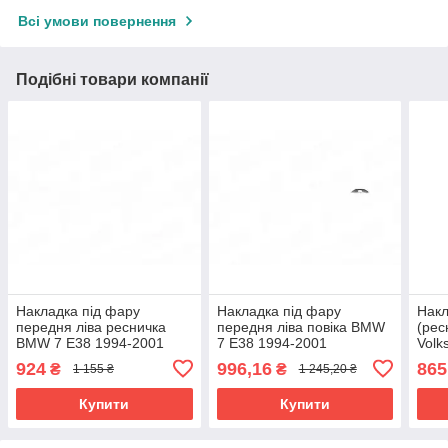
Всі умови повернення
Подібні товари компанії
Накладка під фару
Накладка під фару
Накл
передня ліва ресничка
передня ліва повіка BMW
(рес
BMW 7 E38 1994-2001
7 E38 1994-2001
Volk
51138236891
51138157935
/1G2
924
996,16
865
₴
₴
1 155 ₴
1 245,20 ₴
165
Купити
Купити