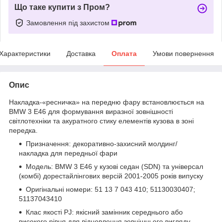
Що таке купити з Пром?
Замовлення під захистом
Характеристики
Доставка
Оплата
Умови повернення
Опис
Накладка-«ресничка» на передню фару встановлюється на
BMW 3 E46 для формування виразної зовнішності
світлотехніки та акуратного стику елементів кузова в зоні
передка.
Призначення: декоративно-захисний молдинг/
накладка для передньої фари
Модель: BMW 3 E46 у кузові седан (SDN) та універсал
(комбі) дорестайлінгових версій 2001-2005 років випуску
Оригінальні номери: 51 13 7 043 410; 51130030407;
51137043410
Клас якості PJ: якісний замінник середнього або
високого рівня для відновлення зовнішнього вигляду