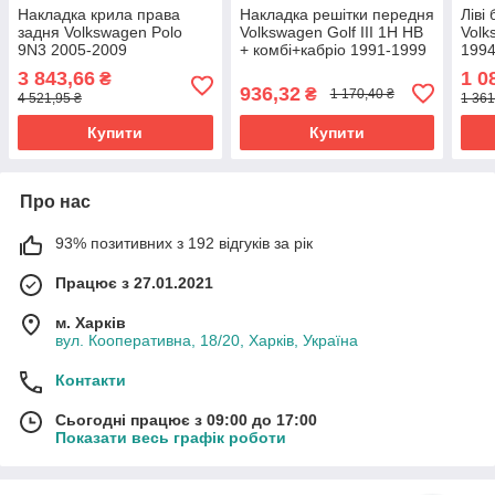
Накладка крила права
Накладка решітки передня
Ліві
задня Volkswagen Polo
Volkswagen Golf III 1H HB
Volk
9N3 2005-2009
+ комбі+кабріо 1991-1999
1994
6Q0853086C
1H6853661
3 843,66
1 0
₴
936,32
₴
1 170,40 ₴
4 521,95 ₴
1 361
Купити
Купити
Про нас
93% позитивних з 192 відгуків за рік
Працює з 27.01.2021
м. Харків
вул. Кооперативна, 18/20, Харків, Україна
Контакти
Сьогодні працює з 09:00 до 17:00
Показати весь графік роботи