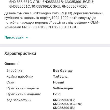
6N0 853 661C GRU; 6N0853661B; 6N0853661BGRU;
6N0853661C; 6N0853661CGRU; 6N085367701C.
Деталь сумісна з Volkswagen Polo 6N (HB) дорестайлінгових і
суміжних виконань за період 1994-1999 років випуску, де
потрібна накладка передньої решітки з відповідними OEM-
номерами 6N0 853 661B; 6N0 853 661C GRU.
Приховати
Характеристики
Основні
Виробник
Без бренду
Країна виробник
Тайвань
Стан
Новий
Сумісність з маркою
Volkswagen
Сумісність з моделлю
Polo
Код запчастини
6N0853661B;
6N0853661CGRU;
6N0853661B;