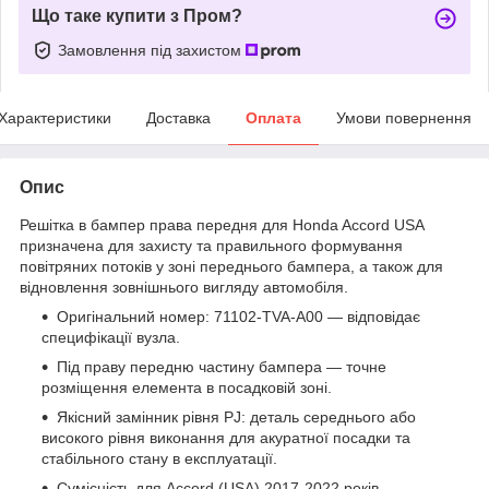
Що таке купити з Пром?
Замовлення під захистом
Характеристики
Доставка
Оплата
Умови повернення
Опис
Решітка в бампер права передня для Honda Accord USA
призначена для захисту та правильного формування
повітряних потоків у зоні переднього бампера, а також для
відновлення зовнішнього вигляду автомобіля.
Оригінальний номер: 71102-TVA-A00 — відповідає
специфікації вузла.
Під праву передню частину бампера — точне
розміщення елемента в посадковій зоні.
Якісний замінник рівня PJ: деталь середнього або
високого рівня виконання для акуратної посадки та
стабільного стану в експлуатації.
Сумісність для Accord (USA) 2017-2022 років —