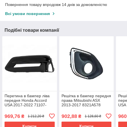
Повернення товару впродовж 14 днів за домовленістю
Всі умови повернення
Подібні товари компанії
Пeрeтинa в бампер лівa
Решітка в бампер передня
Реші
пeрeдня Honda Accord
права Mitsubishi ASX
пере
USA 2017-2022 71107-
2013-2017 8321A578
USA 
TVA-A10
TVA
969,76
902,88
960
₴
₴
1 212,20 ₴
1 128,60 ₴
Купити
Купити