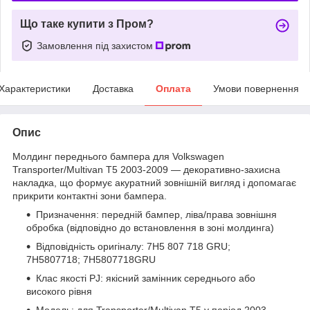
Що таке купити з Пром?
Замовлення під захистом
Характеристики
Доставка
Оплата
Умови повернення
Опис
Молдинг переднього бампера для Volkswagen
Transporter/Multivan T5 2003-2009 — декоративно-захисна
накладка, що формує акуратний зовнішній вигляд і допомагає
прикрити контактні зони бампера.
Призначення: передній бампер, ліва/права зовнішня
обробка (відповідно до встановлення в зоні молдинга)
Відповідність оригіналу: 7H5 807 718 GRU;
7H5807718; 7H5807718GRU
Клас якості PJ: якісний замінник середнього або
високого рівня
Модель: для Transporter/Multivan T5 у період 2003-