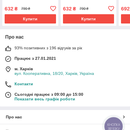
7H08077177G9
7H08077187G9
Mult
7H0
632
632
692
₴
₴
790 ₴
790 ₴
Купити
Купити
Про нас
93% позитивних з 196 відгуків за рік
Працює з 27.01.2021
м. Харків
вул. Кооперативна, 18/20, Харків, Україна
Контакти
Сьогодні працює з 09:00 до 15:00
Показати весь графік роботи
Про нас
КНОПКА
ЗВ'ЯЗКУ