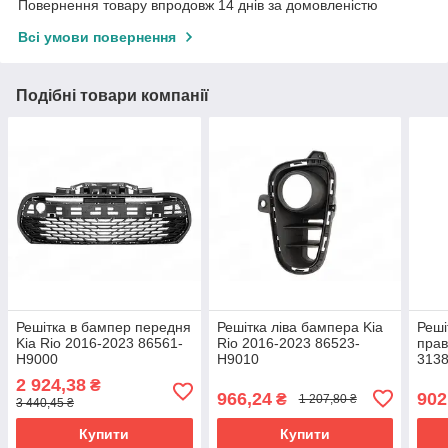
Повернення товару впродовж 14 днів за домовленістю
Всі умови повернення
Подібні товари компанії
Решітка в бампер передня
Решітка ліва бампера Kia
Реші
Kia Rio 2016-2023 86561-
Rio 2016-2023 86523-
прав
H9000
H9010
313
2 924,38
₴
966,24
902
₴
1 207,80 ₴
3 440,45 ₴
Купити
Купити