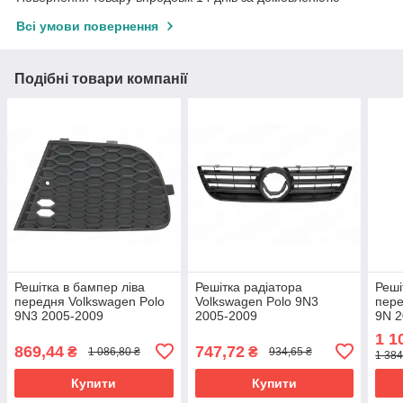
Всі умови повернення
Подібні товари компанії
Решітка в бампер ліва
Решітка радіатора
Реші
передня Volkswagen Polo
Volkswagen Polo 9N3
пере
9N3 2005-2009
2005-2009
9N 
6Q0805665H
6Q0853653E9B9
1 1
869,44
747,72
₴
₴
1 086,80 ₴
934,65 ₴
1 384
Купити
Купити