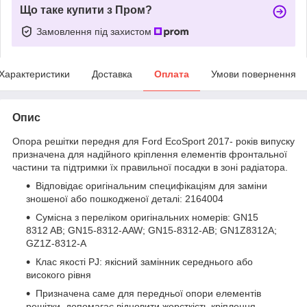
Що таке купити з Пром?
Замовлення під захистом
Характеристики
Доставка
Оплата
Умови повернення
Опис
Опора решітки передня для Ford EcoSport 2017- років випуску
призначена для надійного кріплення елементів фронтальної
частини та підтримки їх правильної посадки в зоні радіатора.
Відповідає оригінальним специфікаціям для заміни
зношеної або пошкодженої деталі: 2164004
Сумісна з переліком оригінальних номерів: GN15
8312 AB; GN15-8312-AAW; GN15-8312-AB; GN1Z8312A;
GZ1Z-8312-A
Клас якості PJ: якісний замінник середнього або
високого рівня
Призначена саме для передньої опори елементів
решітки, допомагає відновити жорсткість кріплення