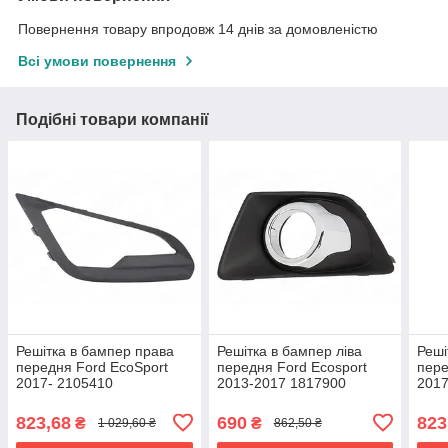
Повернення товару впродовж 14 днів за домовленістю
Всі умови повернення
Подібні товари компанії
Решітка в бампер права
Решітка в бампер ліва
Реші
передня Ford EcoSport
передня Ford Ecosport
пере
2017- 2105410
2013-2017 1817900
2017
823,68
690
823
₴
₴
1 029,60 ₴
862,50 ₴