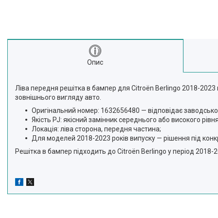
Опис
Ліва передня решітка в бампер для Citroën Berlingo 2018-202
зовнішнього вигляду авто.
Оригінальний номер: 1632656480 — відповідає заводськ
Якість PJ: якісний замінник середнього або високого рівн
Локація: ліва сторона, передня частина;
Для моделей 2018-2023 років випуску — рішення під конк
Решітка в бампер підходить до Citroën Berlingo у період 2018