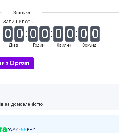
Залишилось
0
0
0
0
0
0
0
0
Днів
Годин
Хвилин
Секунд
ти з
нів
за домовленістю