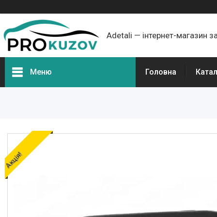
Adetali — інтернет-магазин з
Меню
Головна
Ката
Групи товарів
Про нас
Відгуки
Акція!