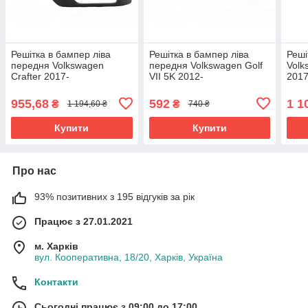
Решітка в бампер ліва
Решітка в бампер ліва
Реші
передня Volkswagen
передня Volkswagen Golf
Volk
Crafter 2017-
VII 5K 2012-
201
7C0853665A9B9
5G0853211G9B9
955,68
592
1 1
₴
₴
1 194,60 ₴
740 ₴
Купити
Купити
Про нас
93% позитивних з 195 відгуків за рік
Працює з 27.01.2021
м. Харків
вул. Кооперативна, 18/20, Харків, Україна
Контакти
Сьогодні працює з 09:00 до 17:00