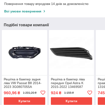
Повернення товару впродовж 14 днів за домовленістю
Всі умови повернення
Подібні товари компанії
Решітка в бампер задня
Решітка в бампер ліва
Реші
ліва VW Passat B8 2014-
передня Opel Astra K
прав
2023 3G0807055A
2015-2022 13469587
131
960,96
924
745
₴
₴
1 201,20 ₴
1 155 ₴
Купити
Купити