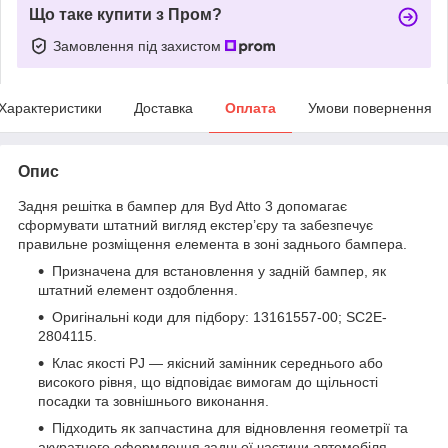
Що таке купити з Пром?
Замовлення під захистом
Характеристики
Доставка
Оплата
Умови повернення
Опис
Задня решітка в бампер для Byd Atto 3 допомагає
сформувати штатний вигляд екстер’єру та забезпечує
правильне розміщення елемента в зоні заднього бампера.
Призначена для встановлення у задній бампер, як
штатний елемент оздоблення.
Оригінальні коди для підбору: 13161557-00; SC2E-
2804115.
Клас якості PJ — якісний замінник середнього або
високого рівня, що відповідає вимогам до щільності
посадки та зовнішнього виконання.
Підходить як запчастина для відновлення геометрії та
акуратного оформлення задньої частини автомобіля.