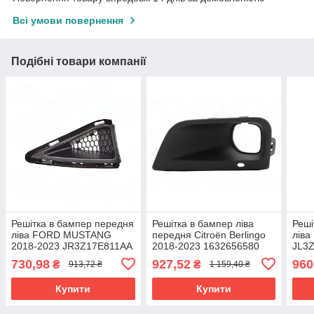
Всі умови повернення
Подібні товари компанії
Решітка в бампер передня
Решітка в бампер ліва
Реші
ліва FORD MUSTANG
передня Citroën Berlingo
ліва
2018-2023 JR3Z17E811AA
2018-2023 1632656580
JL3
730,98
927,52
960
₴
₴
913,72 ₴
1 159,40 ₴
Купити
Купити