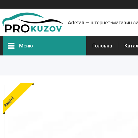
Adetali — інтернет-магазин з
Меню
Головна
Ката
Групи товарів
Про нас
Відгуки
Акція!