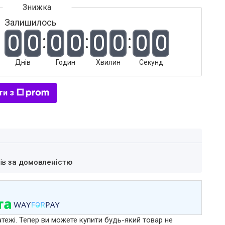
Залишилось
0
0
0
0
0
0
0
0
Днів
Годин
Хвилин
Секунд
ти з
нів
за домовленістю
атежі. Тепер ви можете купити будь-який товар не