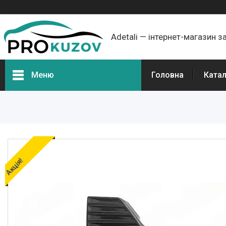
Adetali — інтернет-магазин з
Меню
Головна
Ката
Групи товарів
Про нас
Відгуки
Акція!