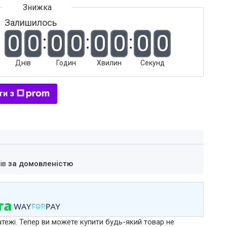
Залишилось
0
0
0
0
0
0
0
0
Днів
Годин
Хвилин
Секунд
ти з
нів
за домовленістю
атежі. Тепер ви можете купити будь-який товар не