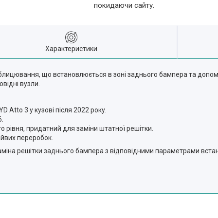
покидаючи сайту.
Характеристики
облицювання, що встановлюється в зоні заднього бампера та допом
відні вузли.
 Atto 3 у кузові після 2022 року.
6.
го рівня, придатний для заміни штатної решітки.
айвих переробок.
 заміна решітки заднього бампера з відповідними параметрами вста