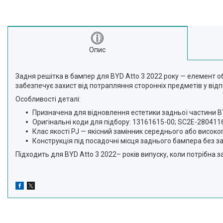
Опис
Задня решітка в бампер для BYD Atto 3 2022 року — елемент 
забезпечує захист від потрапляння сторонніх предметів у відпо
Особливості деталі:
Призначена для відновлення естетики задньої частини BYD
Оригінальні коди для підбору: 13161615-00; SC2E-280411
Клас якості PJ — якісний замінник середнього або високо
Конструкція під посадочні місця заднього бампера без з
Підходить для BYD Atto 3 2022– років випуску, коли потрібна