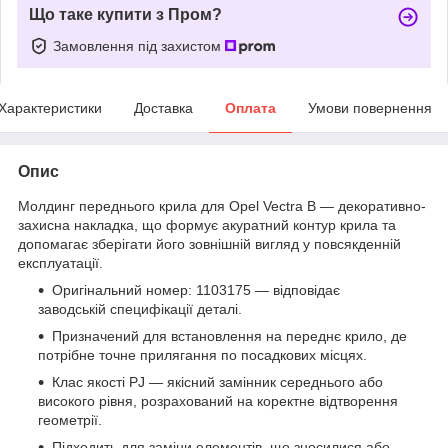
Що таке купити з Пром?
Замовлення під захистом
Характеристики
Доставка
Оплата
Умови повернення
Опис
Молдинг переднього крила для Opel Vectra B — декоративно-
захисна накладка, що формує акуратний контур крила та
допомагає зберігати його зовнішній вигляд у повсякденній
експлуатації.
Оригінальний номер: 1103175 — відповідає
заводській специфікації деталі.
Призначений для встановлення на переднє крило, де
потрібне точне прилягання по посадкових місцях.
Клас якості PJ — якісний замінник середнього або
високого рівня, розрахований на коректне відтворення
геометрії.
Підходить для заміни елементів, що зносилися або