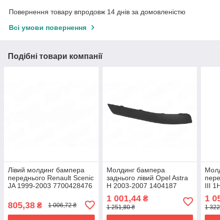
Повернення товару впродовж 14 днів за домовленістю
Всі умови повернення
Подібні товари компанії
Лівий молдинг бампера
Молдинг бампера
Молд
переднього Renault Scenic
заднього лівий Opel Astra
пере
JA 1999-2003 7700428476
H 2003-2007 1404187
III 
1H0
1 001,44
1 0
₴
805,38
₴
1 006,72 ₴
1 251,80 ₴
1 322