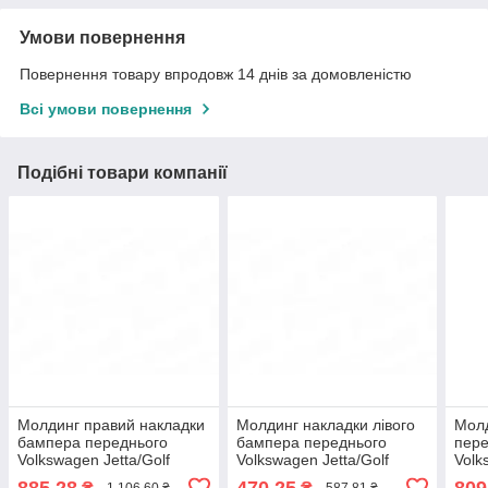
Умови повернення
Повернення товару впродовж 14 днів за домовленістю
Всі умови повернення
Подібні товари компанії
Молдинг правий накладки
Молдинг накладки лівого
Мол
бампера переднього
бампера переднього
пере
Volkswagen Jetta/Golf
Volkswagen Jetta/Golf
Volk
Kombi 1K5/1KM 2005-2010
Kombi 1k5/1km 2005-2010
200
885,28
470,25
809