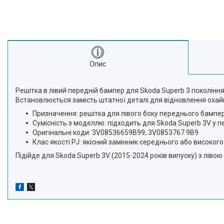
Опис
Решітка в лівий передній бампер для Skoda Superb 3 поколінн
Встановлюється замість штатної деталі для відновлення охай
Призначення: решітка для лівого боку переднього бампе
Сумісність з моделлю: підходить для Skoda Superb 3V у п
Оригінальні коди: 3V08536659B99; 3V0853767 9B9
Клас якості PJ: якісний замінник середнього або високого
Підійде для Skoda Superb 3V (2015-2024 років випуску) з лів