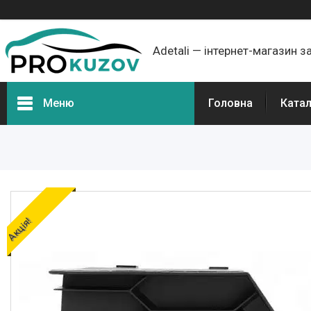
Adetali — інтернет-магазин з
Меню
Головна
Ката
Групи товарів
Про нас
Відгуки
Акція!