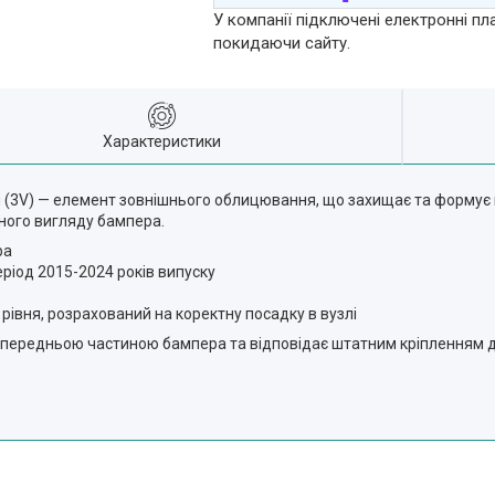
У компанії підключені електронні пл
покидаючи сайту.
Характеристики
я (3V) — елемент зовнішнього облицювання, що захищає та формує в
ного вигляду бампера.
ра
еріод 2015-2024 років випуску
 рівня, розрахований на коректну посадку в вузлі
ою передньою частиною бампера та відповідає штатним кріпленням 