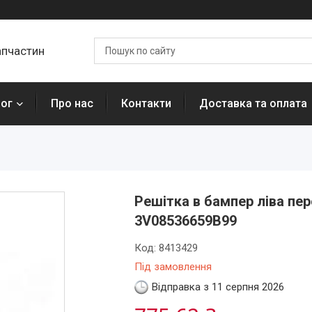
апчастин
лог
Про нас
Контакти
Доставка та оплата
Решітка в бампер ліва пе
3V08536659B99
Код:
8413429
Під замовлення
Відправка з 11 серпня 2026