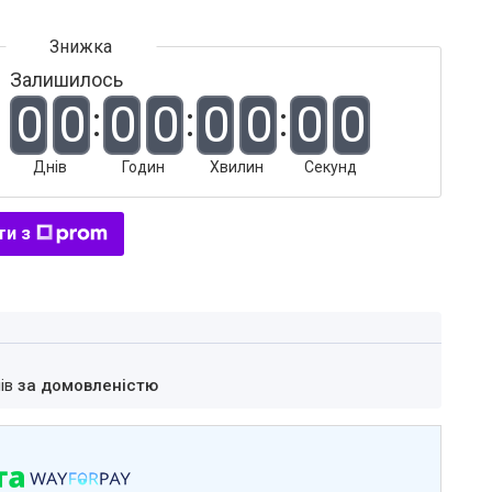
Залишилось
0
0
0
0
0
0
0
0
Днів
Годин
Хвилин
Секунд
ти з
нів
за домовленістю