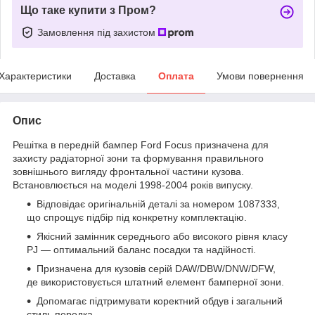
Що таке купити з Пром?
Замовлення під захистом
Характеристики
Доставка
Оплата
Умови повернення
Опис
Решітка в передній бампер Ford Focus призначена для
захисту радіаторної зони та формування правильного
зовнішнього вигляду фронтальної частини кузова.
Встановлюється на моделі 1998-2004 років випуску.
Відповідає оригінальній деталі за номером 1087333,
що спрощує підбір під конкретну комплектацію.
Якісний замінник середнього або високого рівня класу
PJ — оптимальний баланс посадки та надійності.
Призначена для кузовів серій DAW/DBW/DNW/DFW,
де використовується штатний елемент бамперної зони.
Допомагає підтримувати коректний обдув і загальний
стиль передка.