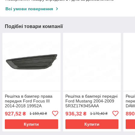
Всі умови повернення
Подібні товари компанії
Решітка в бампер права
Решітка в бампері передні
Реші
передня Ford Focus III
Ford Mustang 2004-2009
пере
2014-2018 19952A
5R3Z17K945AAA
DAW
1998
927,52
936,32
890
₴
₴
1 159,40 ₴
1 170,40 ₴
Купити
Купити