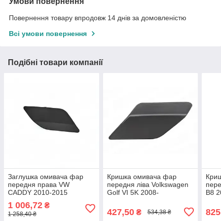
Умови повернення
Повернення товару впродовж 14 днів за домовленістю
Всі умови повернення
Подібні товари компанії
Заглушка омивача фар
Кришка омивача фар
Кри
передня права VW
передня ліва Volkswagen
пере
CADDY 2010-2015
Golf VI 5K 2008-
B8 2
1T0955110BGRU
5K0955109C
1 006,72
₴
427,50
825
₴
534,38 ₴
1 258,40 ₴