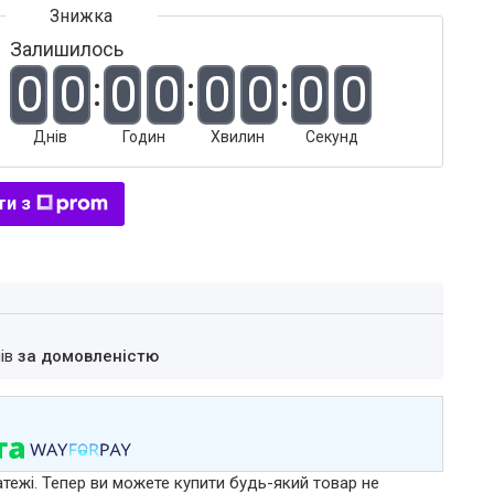
Залишилось
0
0
0
0
0
0
0
0
Днів
Годин
Хвилин
Секунд
ти з
нів
за домовленістю
атежі. Тепер ви можете купити будь-який товар не