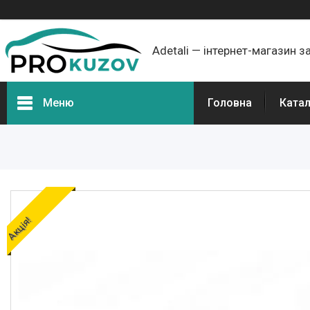
Adetali — інтернет-магазин з
Меню
Головна
Ката
Групи товарів
Про нас
Відгуки
Акція!