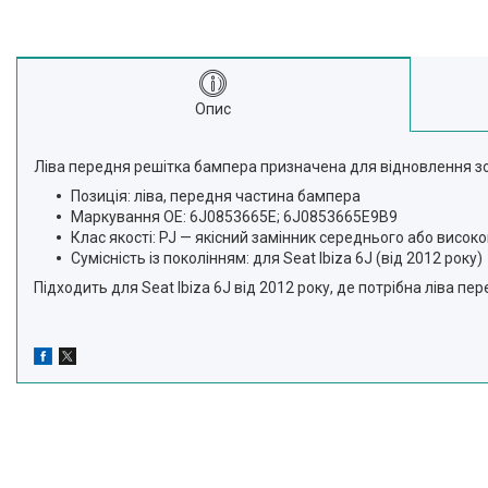
Опис
Ліва передня решітка бампера призначена для відновлення зов
Позиція: ліва, передня частина бампера
Маркування OE: 6J0853665E; 6J0853665E9B9
Клас якості: PJ — якісний замінник середнього або висок
Сумісність із поколінням: для Seat Ibiza 6J (від 2012 року)
Підходить для Seat Ibiza 6J від 2012 року, де потрібна ліва