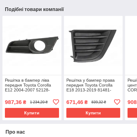
Подібні товари компанії
Решітка в бампер ліва
Решітка у бампер права
Реші
передня Toyota Corolla
передня Toyota Corolla
цен
E12 2004-2007 52128-
E18 2013-2019 81481-
COR
02110
02460
5311
987,36
671,46
908
₴
₴
1 234,20 ₴
839,32 ₴
Купити
Купити
Про нас