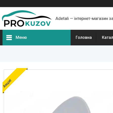
Adetali — інтернет-магазин з
Меню
Головна
Ката
Групи товарів
Про нас
Відгуки
Акція!