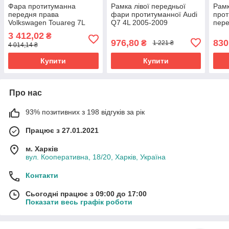
Фара протитуманна
Рамка лівої передньої
Рамк
передня права
фари протитуманної Audi
прот
Volkswagen Touareg 7L
Q7 4L 2005-2009
пере
2002-2006 7L6941700
4L0807489
2005
3 412,02
₴
976,80
830
₴
1 221 ₴
4 014,14 ₴
Купити
Купити
Про нас
93% позитивних з 198 відгуків за рік
Працює з 27.01.2021
м. Харків
вул. Кооперативна, 18/20, Харків, Україна
Контакти
Сьогодні працює з 09:00 до 17:00
Показати весь графік роботи