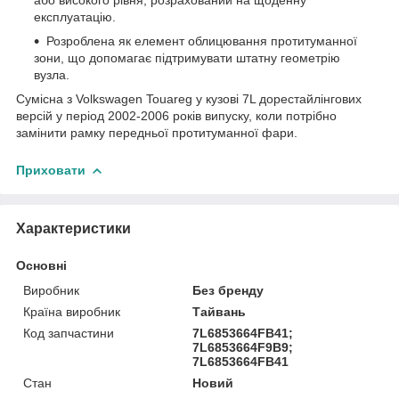
експлуатацію.
Розроблена як елемент облицювання протитуманної
зони, що допомагає підтримувати штатну геометрію
вузла.
Сумісна з Volkswagen Touareg у кузові 7L дорестайлінгових
версій у період 2002-2006 років випуску, коли потрібно
замінити рамку передньої протитуманної фари.
Приховати
Характеристики
Основні
Виробник
Без бренду
Країна виробник
Тайвань
Код запчастини
7L6853664FB41;
7L6853664F9B9;
7L6853664FB41
Стан
Новий