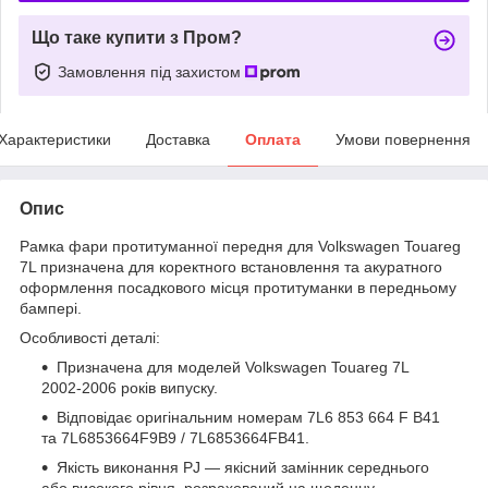
Що таке купити з Пром?
Замовлення під захистом
Характеристики
Доставка
Оплата
Умови повернення
Опис
Рамка фари протитуманної передня для Volkswagen Touareg
7L призначена для коректного встановлення та акуратного
оформлення посадкового місця протитуманки в передньому
бампері.
Особливості деталі:
Призначена для моделей Volkswagen Touareg 7L
2002-2006 років випуску.
Відповідає оригінальним номерам 7L6 853 664 F B41
та 7L6853664F9B9 / 7L6853664FB41.
Якість виконання PJ — якісний замінник середнього
або високого рівня, розрахований на щоденну