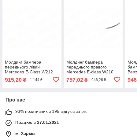
Молдинг бампера
Молдинг бампера
Молд
переднього лівий
переднього правого
бамп
Mercedes E-Class W212
Mercedes E-class W210
Benz
SDN/комбі 2009-2013
1995-2003 OE
X253
915,20
757,02
946
₴
₴
1 144 ₴
946,28 ₴
2128850321
2108850874
A25
Про нас
93% позитивних з 195 відгуків за рік
Працює з 27.01.2021
м. Харків