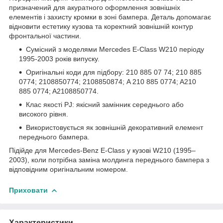
призначений для акуратного оформлення зовнішніх
елементів і захисту кромки в зоні бампера. Деталь допомагає
відновити естетику кузова та коректний зовнішній контур
фронтальної частини.
Сумісний з моделями Mercedes E-Class W210 періоду
1995-2003 років випуску.
Оригінальні коди для підбору: 210 885 07 74; 210 885
0774; 2108850774; 2108850874; A 210 885 0774; A210
885 0774; A2108850774.
Клас якості PJ: якісний замінник середнього або
високого рівня.
Використовується як зовнішній декоративний елемент
переднього бампера.
Підійде для Mercedes-Benz E-Class у кузові W210 (1995–
2003), коли потрібна заміна молдинга переднього бампера з
відповідним оригінальним номером.
Приховати
Характеристики