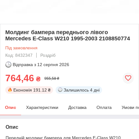
Молдинг бампера переднього лівого
Mercedes E-Class W210 1995-2003 2108850774
Під замовлення
Код: 8432347
Роздріб
Відправка з
12 серпня 2026
764,46
₴
955,58 ₴
Економія
191.12 ₴
Залишилось
4 дні
Опис
Характеристики
Доставка
Оплата
Умови п
Опис
Передній молдинг бампера для Mercedes E-Class W210