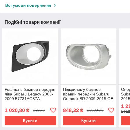
Всі умови повернення
Подібні товари компанії
Решітка в бампер передня
Підкрилок у бампер
Опор
ліва Subaru Legacy 2003-
правий передній Subaru
Suba
2009 57731AG37A
Outback BR 2009-2015 OE
2015
57731-AJ480
1 2
1 020,80
848,32
₴
₴
1 276 ₴
1 060,40 ₴
1 512
Купити
Купити