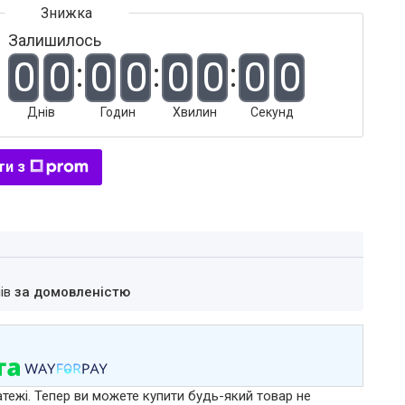
Залишилось
0
0
0
0
0
0
0
0
Днів
Годин
Хвилин
Секунд
ти з
нів
за домовленістю
атежі. Тепер ви можете купити будь-який товар не