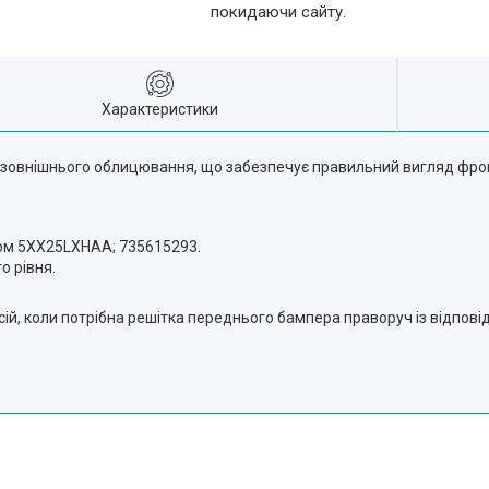
покидаючи сайту.
Характеристики
т зовнішнього облицювання, що забезпечує правильний вигляд фро
дом 5XX25LXHAA; 735615293.
о рівня.
ерсій, коли потрібна решітка переднього бампера праворуч із відп