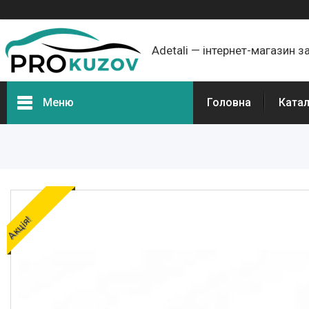
Adetali — інтернет-магазин з
Меню
Головна
Ката
Групи товарів
Про нас
Відгуки
Акція!