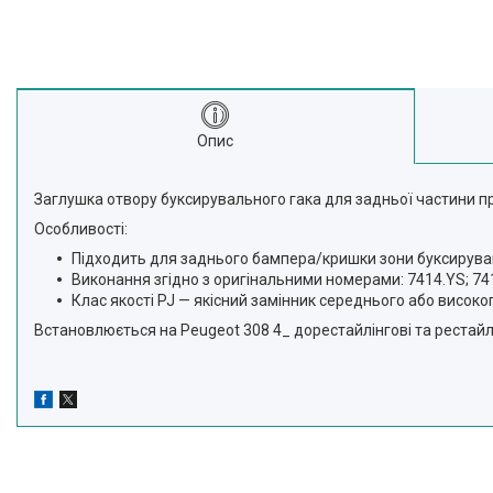
Опис
Заглушка отвору буксирувального гака для задньої частини п
Особливості:
Підходить для заднього бампера/кришки зони буксируван
Виконання згідно з оригінальними номерами: 7414.YS; 74
Клас якості PJ — якісний замінник середнього або високог
Встановлюється на Peugeot 308 4_ дорестайлінгові та рестайлі