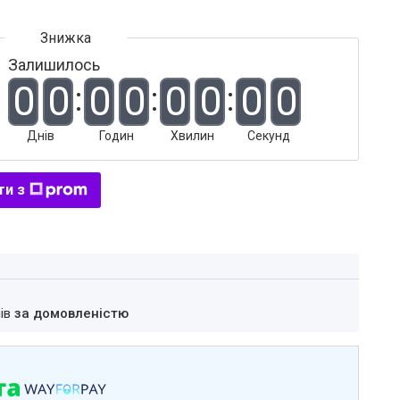
Залишилось
0
0
0
0
0
0
0
0
Днів
Годин
Хвилин
Секунд
ти з
нів
за домовленістю