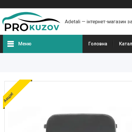
Adetali — інтернет-магазин з
Меню
Головна
Ката
Групи товарів
Про нас
Відгуки
Акція!