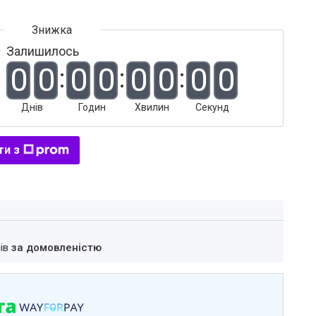
Залишилось
0
0
0
0
0
0
0
0
Днів
Годин
Хвилин
Секунд
ти з
нів
за домовленістю