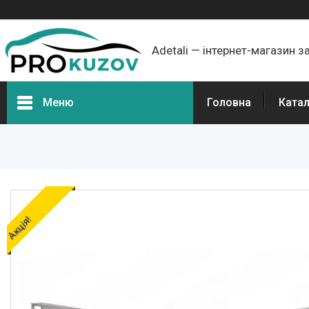
Adetali — інтернет-магазин з
Меню
Головна
Ката
Групи товарів
Про нас
Відгуки
Акція!