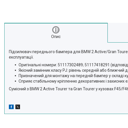
Опис
Підсилювач переднього бампера для BMW 2 Active/Gran Tourer
експлуатації.
Оригінальні номери: 51117302489; 51117418291 (відпові
Якісний замінник класу PJ: рівень середній або ближчий 
Призначений для монтажу на передній бампер у складі куз
Сприяє стабільному кріпленню декоративних і захисних е
Сумісний з BMW 2 Active Tourer та Gran Tourer у кузовах F45/F