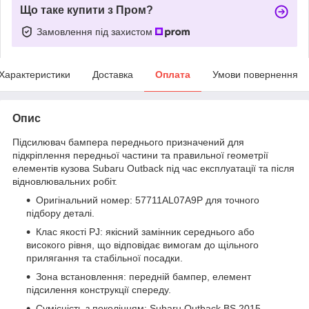
Що таке купити з Пром?
Замовлення під захистом
Характеристики
Доставка
Оплата
Умови повернення
Опис
Підсилювач бампера переднього призначений для
підкріплення передньої частини та правильної геометрії
елементів кузова Subaru Outback під час експлуатації та після
відновлювальних робіт.
Оригінальний номер: 57711AL07A9P для точного
підбору деталі.
Клас якості PJ: якісний замінник середнього або
високого рівня, що відповідає вимогам до щільного
прилягання та стабільної посадки.
Зона встановлення: передній бампер, елемент
підсилення конструкції спереду.
Сумісність з поколінням: Subaru Outback BS 2015–