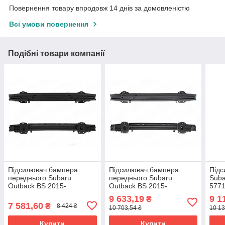
Повернення товару впродовж 14 днів за домовленістю
Всі умови повернення
Подібні товари компанії
Підсилювач бампера
Підсилювач бампера
Під
переднього Subaru
переднього Subaru
Suba
Outback BS 2015-
Outback BS 2015-
577
57711AL07B9P
57711AL09A9P
9 633,19
9 1
₴
7 581,60
₴
8 424 ₴
10 703,54 ₴
10 13
Купити
Купити