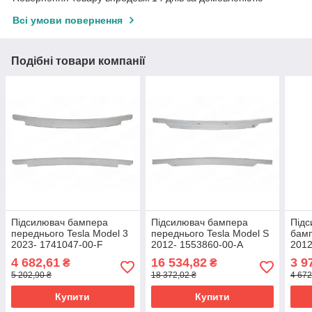
Всі умови повернення
Подібні товари компанії
Підсилювач бампера
Підсилювач бампера
Підс
переднього Tesla Model 3
переднього Tesla Model S
бамп
2023- 1741047-00-F
2012- 1553860-00-A
2012
4 682,61
16 534,82
3 9
₴
₴
5 202,90 ₴
18 372,02 ₴
4 672
Купити
Купити