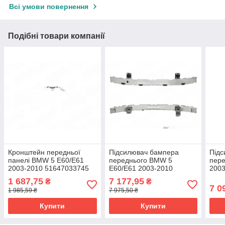
Всі умови повернення
Подібні товари компанії
Кронштейн передньої
Підсилювач бампера
Під
панелі BMW 5 E60/E61
переднього BMW 5
пер
2003-2010 51647033745
E60/E61 2003-2010
2003
51117033696
1 687,75
7 177,95
₴
₴
7 0
1 985,59 ₴
7 975,50 ₴
Купити
Купити