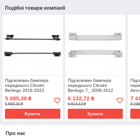
Подібні товари компанії
Підсилювач бампера
Підсилювач бампера
Під
переднього Citroën
переднього Citroën
пере
Berlingo 2018-2023
Berlingo 7_ 2008-2012
Airc
9821711480
7414YN
5 085,30
6 132,72
7 4
₴
₴
5 650,33 ₴
6 814,13 ₴
8 236
Купити
Купити
Про нас