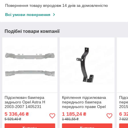
Повернення товару впродовж 14 днів за домовленістю
Всі умови повернення
Подібні товари компанії
Підсилювач бампера
Кріплення підсилювача
Під
заднього Opel Astra H
переднього бампера
пере
2003-2007 1405231
переднього праве Opel
2015
Astra K 2015-2022
5 336,46
1 185,24
6 3
₴
₴
13464012
5 929,40 ₴
1 481,55 ₴
7 022
Купити
Купити