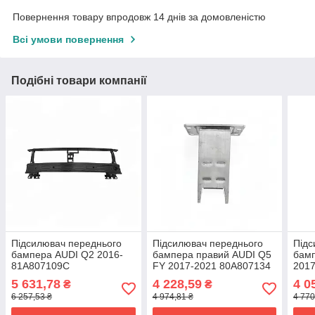
Повернення товару впродовж 14 днів за домовленістю
Всі умови повернення
Подібні товари компанії
Підсилювач переднього
Підсилювач переднього
Підс
бампера AUDI Q2 2016-
бампера правий AUDI Q5
бамп
81A807109C
FY 2017-2021 80A807134
2017
5 631,78
4 228,59
4 0
₴
₴
6 257,53 ₴
4 974,81 ₴
4 770