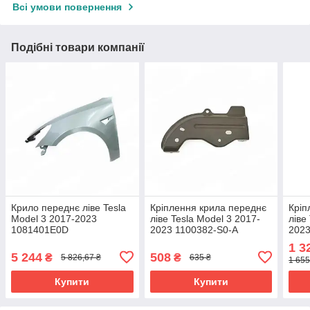
Всі умови повернення
Подібні товари компанії
Крило переднє ліве Tesla
Кріплення крила переднє
Кріп
Model 3 2017-2023
ліве Tesla Model 3 2017-
ліве
1081401E0D
2023 1100382-S0-A
202
1 3
5 244
508
₴
₴
5 826,67 ₴
635 ₴
1 655
Купити
Купити