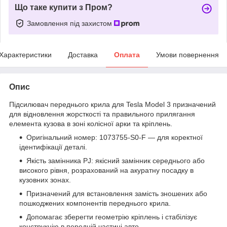
Що таке купити з Пром?
Замовлення під захистом
Характеристики
Доставка
Оплата
Умови повернення
Опис
Підсилювач переднього крила для Tesla Model 3 призначений
для відновлення жорсткості та правильного прилягання
елемента кузова в зоні колісної арки та кріплень.
Оригінальний номер: 1073755-S0-F — для коректної
ідентифікації деталі.
Якість замінника PJ: якісний замінник середнього або
високого рівня, розрахований на акуратну посадку в
кузовних зонах.
Призначений для встановлення замість зношених або
пошкоджених компонентів переднього крила.
Допомагає зберегти геометрію кріплень і стабілізує
конструкцію в передній частині авто.