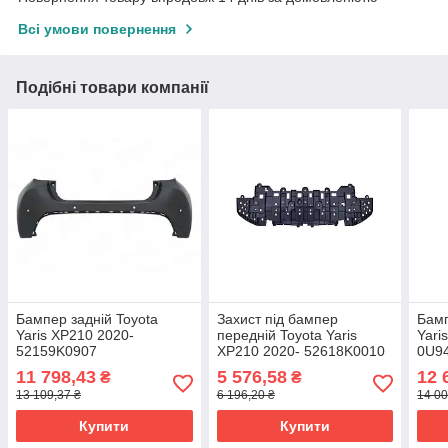
Всі умови повернення
Подібні товари компанії
Бампер задній Toyota
Захист під бампер
Бамп
Yaris XP210 2020-
передній Toyota Yaris
Yari
52159K0907
XP210 2020- 52618K0010
0U9
11 798,43
5 576,58
12 
₴
₴
13 109,37 ₴
6 196,20 ₴
14 00
Купити
Купити