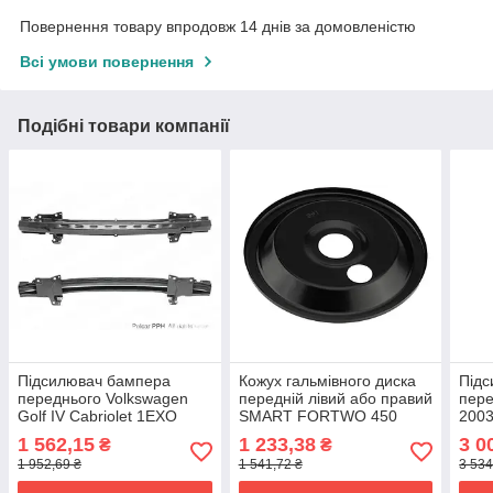
Повернення товару впродовж 14 днів за домовленістю
Всі умови повернення
Подібні товари компанії
Підсилювач бампера
Кожух гальмівного диска
Під
переднього Volkswagen
передній лівий або правий
пере
Golf IV Cabriolet 1EXO
SMART FORTWO 450
200
1998-2003 1J0805551E
2004-2007
1 562,15
1 233,38
3 0
₴
₴
Q0003855V006000000
1 952,69 ₴
1 541,72 ₴
3 534