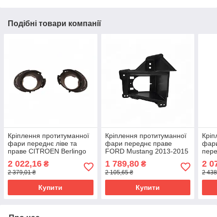
Подібні товари компанії
Кріплення протитуманної
Кріплення протитуманної
Кріп
фари переднє ліве та
фари переднє праве
фари
праве CITROEN Berlingo
FORD Mustang 2013-2015
пер
2012-2018 1608323580
DR3Z-15266A
201
2 022,16
1 789,80
2 0
₴
₴
2 379,01 ₴
2 105,65 ₴
2 438
Купити
Купити