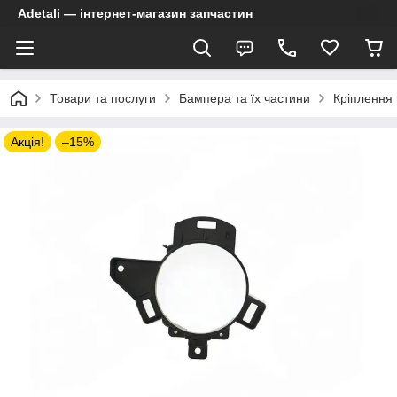
Adetali — інтернет-магазин запчастин
Товари та послуги
Бампера та їх частини
Кріплення
Акція!
–15%