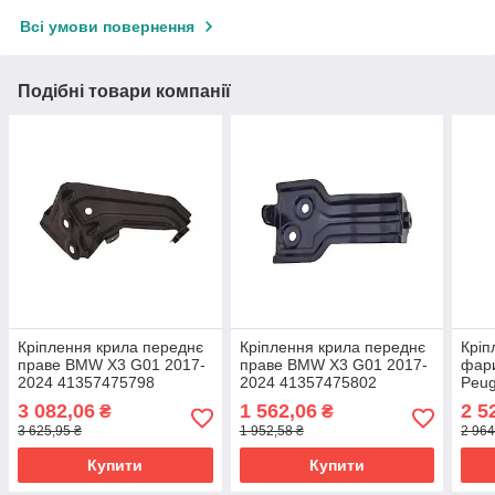
Всі умови повернення
Подібні товари компанії
Кріплення крила переднє
Кріплення крила переднє
Кріп
праве BMW X3 G01 2017-
праве BMW X3 G01 2017-
фари
2024 41357475798
2024 41357475802
Peug
161
3 082,06
1 562,06
2 5
₴
₴
3 625,95 ₴
1 952,58 ₴
2 964
Купити
Купити