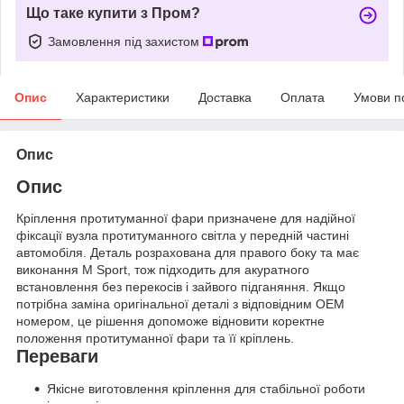
Що таке купити з Пром?
Замовлення під захистом
Опис
Характеристики
Доставка
Оплата
Умови п
Опис
Опис
Кріплення протитуманної фари призначене для надійної
фіксації вузла протитуманного світла у передній частині
автомобіля. Деталь розрахована для правого боку та має
виконання M Sport, тож підходить для акуратного
встановлення без перекосів і зайвого підганяння. Якщо
потрібна заміна оригінальної деталі з відповідним OEM
номером, це рішення допоможе відновити коректне
положення протитуманної фари та її кріплень.
Переваги
Якісне виготовлення кріплення для стабільної роботи