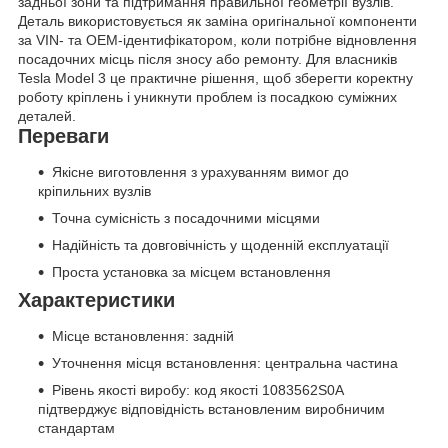
задньої зони та підтримання правильної геометрії вузлів.
Деталь використовується як заміна оригінальної компоненти
за VIN- та OEM-ідентифікатором, коли потрібне відновлення
посадочних місць після зносу або ремонту. Для власників
Tesla Model 3 це практичне рішення, щоб зберегти коректну
роботу кріплень і уникнути проблем із посадкою суміжних
деталей.
Переваги
Якісне виготовлення з урахуванням вимог до
кріпильних вузлів
Точна сумісність з посадочними місцями
Надійність та довговічність у щоденній експлуатації
Проста установка за місцем встановлення
Характеристики
Місце встановлення: задній
Уточнення місця встановлення: центральна частина
Рівень якості виробу: код якості 1083562S0A
підтверджує відповідність встановленим виробничим
стандартам