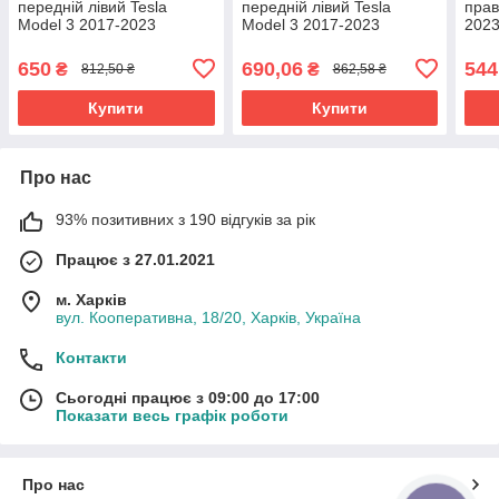
передній лівий Tesla
передній лівий Tesla
прав
Model 3 2017-2023
Model 3 2017-2023
2023
1100382-S0-A
1086017-00-D
650
690,06
544
₴
₴
812,50 ₴
862,58 ₴
Купити
Купити
Про нас
93% позитивних з 190 відгуків за рік
Працює з 27.01.2021
м. Харків
вул. Кооперативна, 18/20, Харків, Україна
Контакти
Сьогодні працює з 09:00 до 17:00
Показати весь графік роботи
Про нас